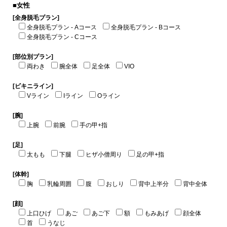
■女性
[全身脱毛プラン]
全身脱毛プラン - Aコース
全身脱毛プラン - Bコース
全身脱毛プラン - Cコース
[部位別プラン]
両わき
腕全体
足全体
VIO
[ビキニライン]
Vライン
Iライン
Oライン
[腕]
上腕
前腕
手の甲+指
[足]
太もも
下腿
ヒザ小僧周り
足の甲+指
[体幹]
胸
乳輪周囲
腹
おしり
背中上半分
背中全体
[顔]
上口ひげ
あご
あご下
額
もみあげ
顔全体
首
うなじ