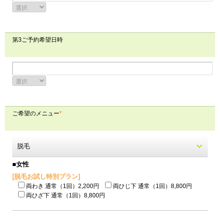
第3ご予約希望日時
ご希望のメニュー
*
脱毛
■女性
[脱毛お試し特別プラン]
両わき 通常（1回）2,200円
両ひじ下 通常（1回）8,800円
両ひざ下 通常（1回）8,800円