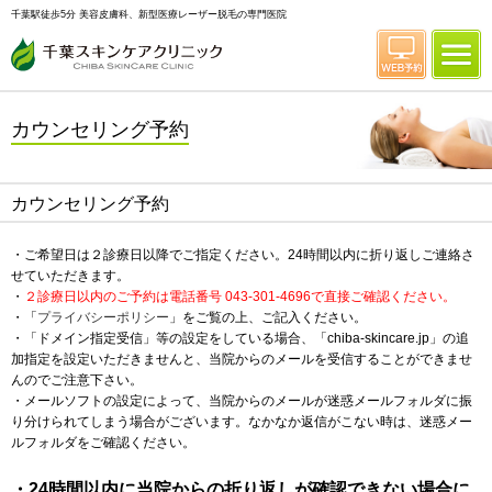
千葉駅徒歩5分 美容皮膚科、新型医療レーザー脱毛の専門医院
カウンセリング予約
カウンセリング予約
・ご希望日は２診療日以降でご指定ください。24時間以内に折り返しご連絡さ
せていただきます。
・
２診療日以内のご予約は電話番号 043-301-4696で直接ご確認ください。
・「
プライバシーポリシー
」をご覧の上、ご記入ください。
・「ドメイン指定受信」等の設定をしている場合、「chiba-skincare.jp」の追
加指定を設定いただきませんと、当院からのメールを受信することができませ
んのでご注意下さい。
・メールソフトの設定によって、当院からのメールが迷惑メールフォルダに振
り分けられてしまう場合がございます。なかなか返信がこない時は、迷惑メー
ルフォルダをご確認ください。
・24時間以内に当院からの折り返しが確認できない場合に