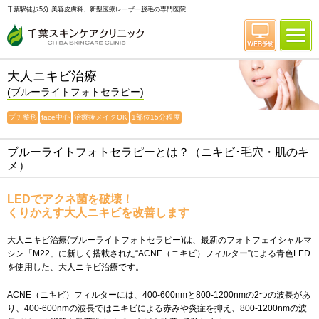
千葉駅徒歩5分 美容皮膚科、新型医療レーザー脱毛の専門医院
大人ニキビ治療
(ブルーライトフォトセラピー)
プチ整形
face中心
治療後メイクOK
1部位15分程度
ブルーライトフォトセラピーとは？（ニキビ･毛穴・肌のキ
メ）
LEDでアクネ菌を破壊！
くりかえす大人ニキビを改善します
大人ニキビ治療(ブルーライトフォトセラピー)は、最新のフォトフェイシャルマ
シン「M22」に新しく搭載された“ACNE（ニキビ）フィルター”による青色LED
を使用した、大人ニキビ治療です。
ACNE（ニキビ）フィルターには、400-600nmと800-1200nmの2つの波長があ
り、400-600nmの波長ではニキビによる赤みや炎症を抑え、800-1200nmの波