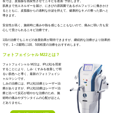
長では、皮脂腺を熱変性させてニキビを改善･予防します。
肌奥まで光エネルギーを届け、にきびの原因菌であるポルフェリンに働きかけ
るとともに、皮脂腺からの過剰な分泌を抑えて、健康的なキメの整った肌へと
導きます。
安全性が高く、施術時に痛みや熱を感じることもないので、痛みに弱い方も安
心して受けられるニキビ治療です。
1回の治療でもニキビの改善効果が期待できますが、継続的な治療がより効果的
です。1～2週間に1回、5回程度の治療をおすすめします。
フォトフェイシャル M22とは？
フォトフェイシャル M22は、IPL(光)を照射
することにより、しみ･くすみを改善して明
るい肌色へと導く、最新のフォトフェイシ
ャルマシンです。
しみの治療には、IPL(光)治療とレーザー治
療がありますが、IPL(光)治療はレーザー治
療と比べて反応が穏やかな治療のため、施
術時の痛みやダウンタイムの心配がほとん
どありません。