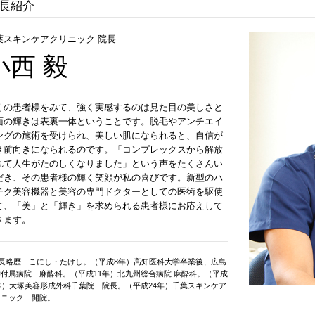
長紹介
葉スキンケアクリニック 院長
小西 毅
くの患者様をみて、強く実感するのは見た目の美しさと
面の輝きは表裏一体ということです。脱毛やアンチエイ
ングの施術を受けられ、美しい肌になられると、自信が
き前向きになられるのです。「コンプレックスから解放
れて人生がたのしくなりました」という声をたくさんい
だき、その患者様の輝く笑顔が私の喜びです。新型のハ
テク美容機器と美容の専門ドクターとしての医術を駆使
て、「美」と「輝き」を求められる患者様にお応えして
きます。
院長略歴 こにし・たけし。（平成8年）高知医科大学卒業後、広島
付属病院 麻酔科。（平成11年）北九州総合病院 麻酔科。（平成
年）大塚美容形成外科千葉院 院長。（平成24年）千葉スキンケア
リニック 開院。