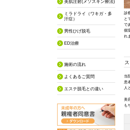
美肌注射(メソスキン療法)
診
ミラドライ（ワキガ・多
汗症）
と
で
個
男性ひげ脱毛
れ
ED治療
ス
施術の流れ
よくあるご質問
当
患
人
エステ脱毛との違い
美
も