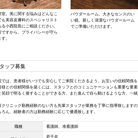
察室。美に関する悩みはどんなこ
パウダールーム。大きなセンスのい
でも美容皮膚科のスペシャリスト
い鏡、新しく清潔なパウダールーム
ある小西院長にご相談ください。
でご準備いただけます。
室ですから、プライバシーが守ら
ます。
タッフ募集
院では、患者様がいつでも安心してご来院くださるよう、お互いの信頼関係を
者様との信頼関係を築くには、スタッフとのコミュニケーションも重要な要素
と笑顔で明るく接することができる方、また進んで自ら動けるような方、一緒
容クリニック勤務経験のない方も先輩スタッフが業務を丁寧に指導致しますの
ちろん、経験者の方は勤務経験に応じて優遇致します。
職種
看護師、准看護師
若干名