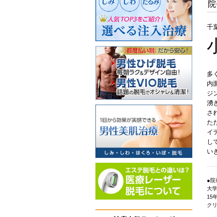
院
千
多
内
ジ
湧
さ
た
イ
し
い
●
大学
15
ク