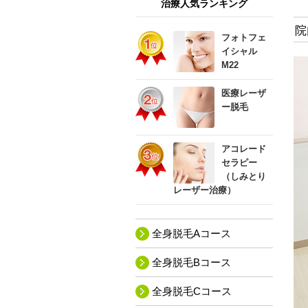
治療人気ランキング
院
フォトフェ
イシャル
M22
医療レーザ
ー脱毛
アコレード
セラピー
（しみとり
レーザー治療）
全身脱毛Aコース
全身脱毛Bコース
全身脱毛Cコース