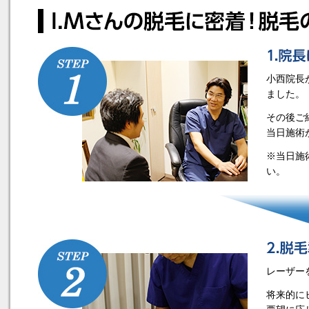
小西院長
ました。
その後ご
当日施術
※当日施
い。
レーザー
将来的に