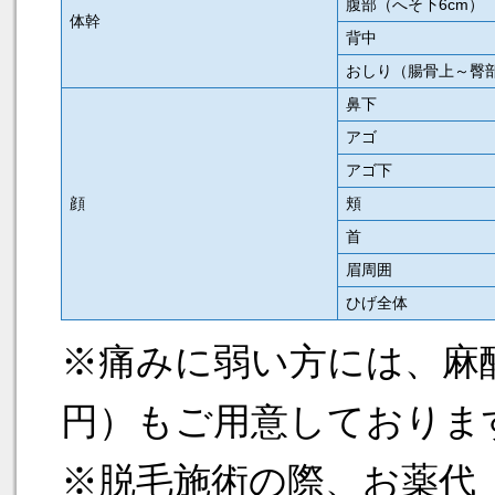
腹部（へそ下6cm）
体幹
背中
おしり（腸骨上～臀
鼻下
アゴ
アゴ下
顔
頬
首
眉周囲
ひげ全体
※痛みに弱い方には、麻酔テ
円）もご用意しておりま
※脱毛施術の際、お薬代（