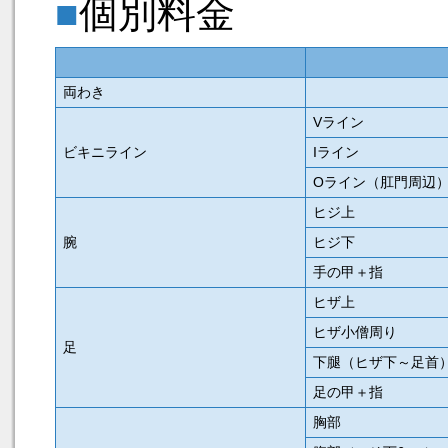
■
個別料金
両わき
Vライン
ビキニライン
Iライン
Oライン（肛門周辺
ヒジ上
腕
ヒジ下
手の甲＋指
ヒザ上
ヒザ小僧周り
足
下腿（ヒザ下～足首
足の甲＋指
胸部